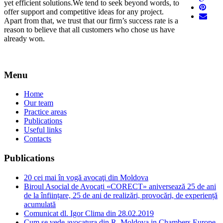
yet efficient solutions.We tend to seek beyond words, to
offer support and competitive ideas for any project.
Apart from that, we trust that our firm’s success rate is a
reason to believe that all customers who chose us have
already won.
Menu
Home
Our team
Practice areas
Publications
Useful links
Contacts
Publications
20 cei mai în vogă avocaţi din Moldova
Biroul Asocial de Avocați «CORECT» aniversează 25 de ani
de la înființare, 25 de ani de realizări, provocări, de experiență
acumulată
Comunicat dl. Igor Clima din 28.02.2019
Cum se vede avocatura din R. Moldova in Chambers Europe.