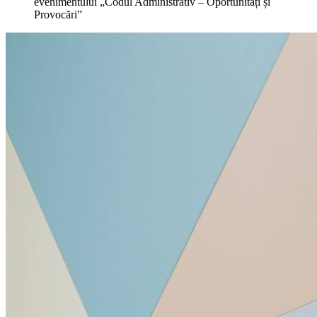
evenimentului „Codul Administrativ – Oportunități și
Provocări”