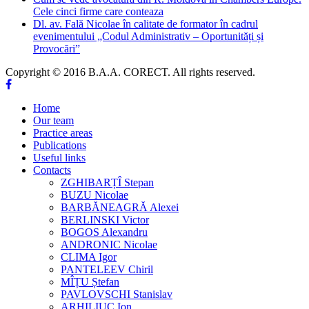
Cele cinci firme care conteaza
Dl. av. Fală Nicolae în calitate de formator în cadrul
evenimentului „Codul Administrativ – Oportunități și
Provocări”
Copyright © 2016 B.A.A. CORECT. All rights reserved.
Home
Our team
Practice areas
Publications
Useful links
Contacts
ZGHIBARȚÎ Stepan
BUZU Nicolae
BARBĂNEAGRĂ Alexei
BERLINSKI Victor
BOGOS Alexandru
ANDRONIC Nicolae
CLIMA Igor
PANTELEEV Chiril
MÎȚU Ștefan
PAVLOVSCHI Stanislav
ARHILIUC Ion