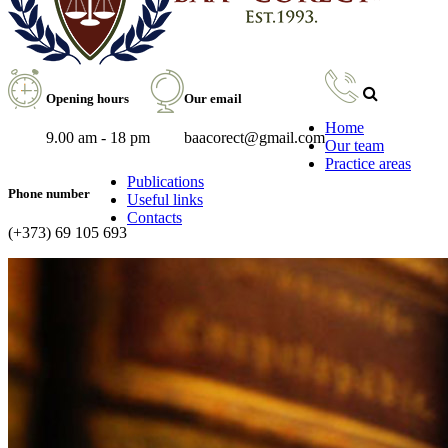
Opening hours
Our email
Home
9.00 am - 18 pm
baacorect@gmail.com
Our team
Practice areas
Publications
Phone number
Useful links
Contacts
(+373) 69 105 693