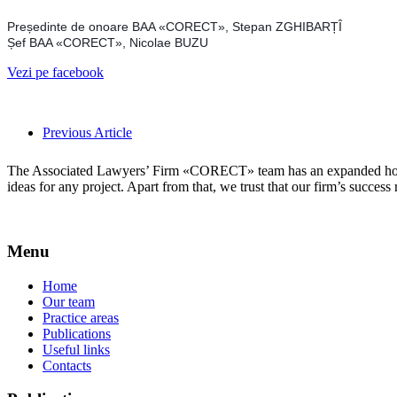
Președinte de onoare BAA «CORECT», Stepan ZGHIBARȚÎ
Șef BAA «CORECT», Nicolae BUZU
Vezi pe facebook
Previous Article
The Associated Lawyers’ Firm «CORECT» team has an expanded horizon
ideas for any project. Apart from that, we trust that our firm’s succes
Menu
Home
Our team
Practice areas
Publications
Useful links
Contacts