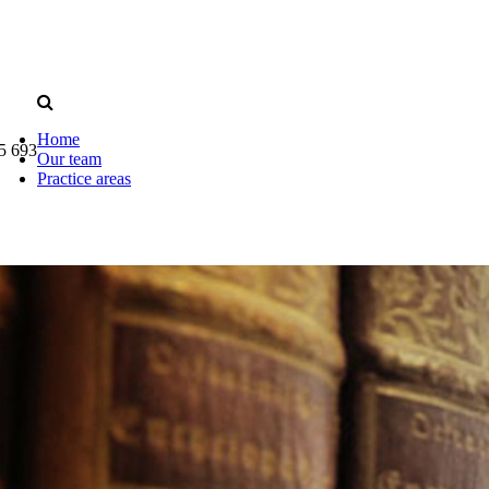
Home
5 693
Our team
Practice areas