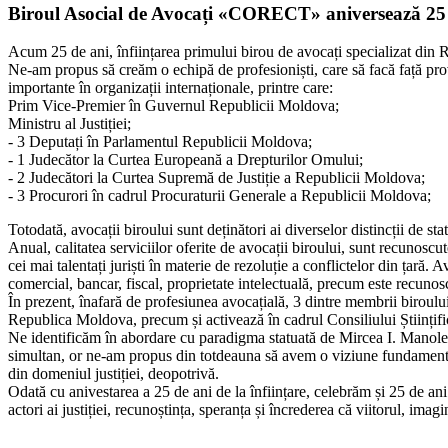
Biroul Asocial de Avocați «CORECT» aniversează 25 de 
Acum 25 de ani, înființarea primului birou de avocați specializat din R
Ne-am propus să creăm o echipă de profesioniști, care să facă față provo
importante în organizații internaționale, printre care:
Prim Vice-Premier în Guvernul Republicii Moldova;
Ministru al Justiției;
- 3 Deputați în Parlamentul Republicii Moldova;
- 1 Judecător la Curtea Europeană a Drepturilor Omului;
- 2 Judecători la Curtea Supremă de Justiție a Republicii Moldova;
- 3 Procurori în cadrul Procuraturii Generale a Republicii Moldova;
Totodată, avocații biroului sunt deținători ai diverselor distincții de
Anual, calitatea serviciilor oferite de avocații biroului, sunt recunosc
cei mai talentați juriști în materie de rezoluție a conflictelor din țară. 
comercial, bancar, fiscal, proprietate intelectuală, precum este recunos
În prezent, înafară de profesiunea avocațială, 3 dintre membrii biroului 
Republica Moldova, precum și activează în cadrul Consiliului Științif
Ne identificăm în abordare cu paradigma statuată de Mircea I. Manolescu
simultan, or ne-am propus din totdeauna să avem o viziune fundamentată pe 
din domeniul justiției, deopotrivă.
Odată cu anivestarea a 25 de ani de la înființare, celebrăm și 25 de ani 
actori ai justiției, recunoștința, speranța și încrederea că viitorul, imagi