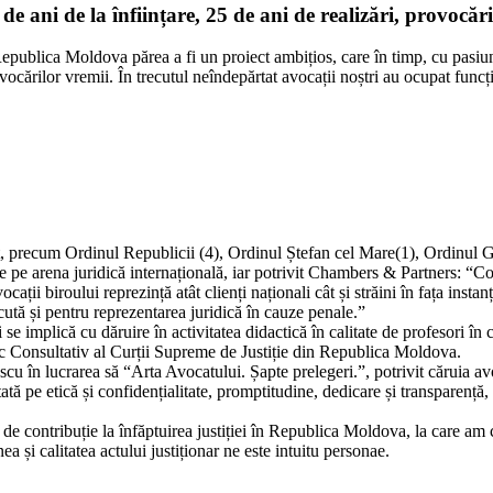
ani de la înființare, 25 de ani de realizări, provocăr
epublica Moldova părea a fi un proiect ambițios, care în timp, cu pasiun
cărilor vremii. În trecutul neîndepărtat avocații noștri au ocupat funcți
 stat, precum Ordinul Republicii (4), Ordinul Ștefan cel Mare(1), Ordinul
ute pe arena juridică internațională, iar potrivit Chambers & Partners: “C
Avocații biroului reprezință atât clienți naționali cât și străini în fața i
cută și pentru reprezentarea juridică în cauze penale.”
se implică cu dăruire în activitatea didactică în calitate de profesori în 
ic Consultativ al Curții Supreme de Justiție din Republica Moldova.
 în lucrarea să “Arta Avocatului. Șapte prelegeri.”, potrivit căruia avo
etică și confidențialitate, promptitudine, dedicare și transparență, și int
de contribuție la înfăptuirea justiției în Republica Moldova, la care am c
nea și calitatea actului justiționar ne este intuitu personae.