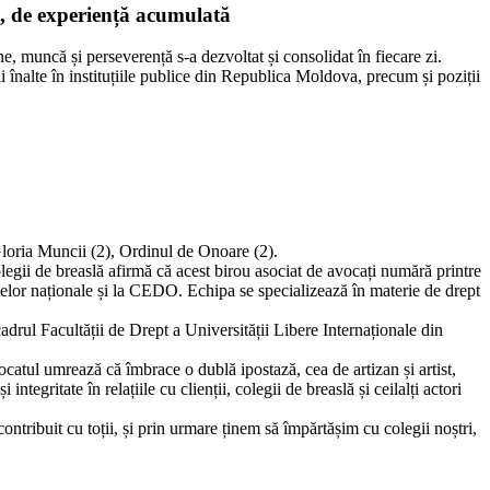
i, de experiență acumulată
e, muncă și perseverență s-a dezvoltat și consolidat în fiecare zi.
i înalte în instituțiile publice din Republica Moldova, precum și poziții
 Gloria Muncii (2), Ordinul de Onoare (2).
olegii de breaslă afirmă că acest birou asociat de avocați numără printre
nstanțelor naționale și la CEDO. Echipa se specializează în materie de drept
cadrul Facultății de Drept a Universității Libere Internaționale din
catul umrează că îmbrace o dublă ipostază, cea de artizan și artist,
egritate în relațiile cu clienții, colegii de breaslă și ceilalți actori
ontribuit cu toții, și prin urmare ținem să împărtășim cu colegii noștri,