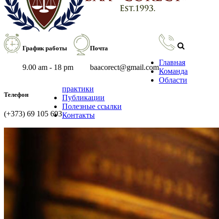
График работы
Почта
Главная
9.00 am - 18 pm
baacorect@gmail.com
Команда
Области
практики
Телефон
Публикации
Полезные ссылки
(+373) 69 105 693
Контакты