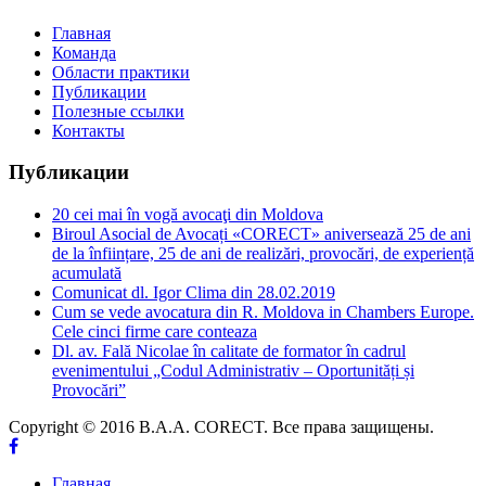
Главная
Команда
Области практики
Публикации
Полезные ссылки
Контакты
Публикации
20 cei mai în vogă avocaţi din Moldova
Biroul Asocial de Avocați «CORECT» aniversează 25 de ani
de la înființare, 25 de ani de realizări, provocări, de experiență
acumulată
Comunicat dl. Igor Clima din 28.02.2019
Cum se vede avocatura din R. Moldova in Chambers Europe.
Cele cinci firme care conteaza
Dl. av. Fală Nicolae în calitate de formator în cadrul
evenimentului „Codul Administrativ – Oportunități și
Provocări”
Copyright © 2016 B.A.A. CORECT. Все права защищены.
Главная