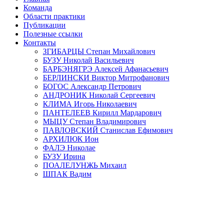
Команда
Области практики
Публикации
Полезные ссылки
Контакты
ЗГИБАРЦЫ Степан Михайлович
БУЗУ Николай Васильевич
БАРБЭНЯГРЭ Алексей Афанасьевич
БЕРЛИНСКИ Виктор Митрофанович
БОГОС Александр Петрович
АНДРОНИК Николай Сергеевич
КЛИМА Игорь Николаевич
ПАНТЕЛЕЕВ Кирилл Мардарович
МЫЦУ Степан Владимирович
ПАВЛОВСКИЙ Станислав Ефимович
АРХИЛЮК Ион
ФАЛЭ Николае
БУЗУ Ирина
ПОАЛЕЛУНЖЬ Михаил
ШПАК Вадим