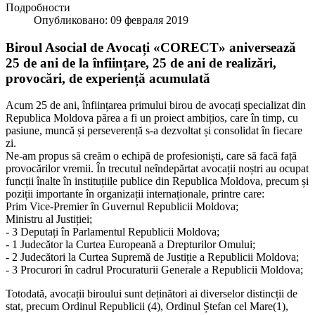
Подробности
Опубликовано: 09 февраля 2019
Biroul Asocial de Avocați «CORECT» aniversează
25 de ani de la înființare, 25 de ani de realizări,
provocări, de experiență acumulată
Acum 25 de ani, înființarea primului birou de avocați specializat din
Republica Moldova părea a fi un proiect ambițios, care în timp, cu
pasiune, muncă și perseverență s-a dezvoltat și consolidat în fiecare
zi.
Ne-am propus să creăm o echipă de profesioniști, care să facă față
provocărilor vremii. În trecutul neîndepărtat avocații noștri au ocupat
funcții înalte în instituțiile publice din Republica Moldova, precum și
poziții importante în organizații internaționale, printre care:
Prim Vice-Premier în Guvernul Republicii Moldova;
Ministru al Justiției;
- 3 Deputați în Parlamentul Republicii Moldova;
- 1 Judecător la Curtea Europeană a Drepturilor Omului;
- 2 Judecători la Curtea Supremă de Justiție a Republicii Moldova;
- 3 Procurori în cadrul Procuraturii Generale a Republicii Moldova;
Totodată, avocații biroului sunt deținători ai diverselor distincții de
stat, precum Ordinul Republicii (4), Ordinul Ștefan cel Mare(1),