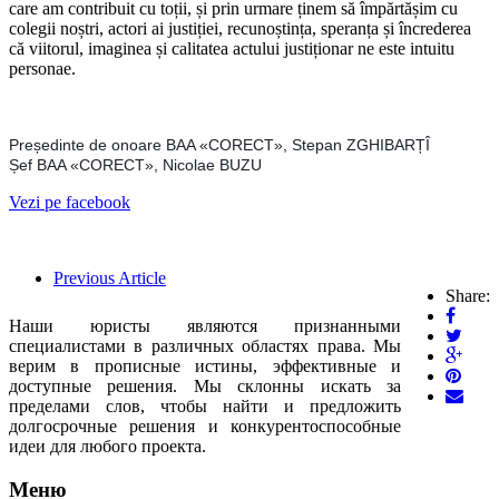
care am contribuit cu toții, și prin urmare ținem să împărtășim cu
colegii noștri, actori ai justiției, recunoștința, speranța și încrederea
că viitorul, imaginea și calitatea actului justiționar ne este intuitu
personae.
Președinte de onoare BAA «CORECT», Stepan ZGHIBARȚÎ
Șef BAA «CORECT», Nicolae BUZU
Vezi pe facebook
Previous Article
Share:
Наши юристы являются признанными
специалистами в различных областях права. Мы
верим в прописные истины, эффективные и
доступные решения. Мы склонны искать за
пределами слов, чтобы найти и предложить
долгосрочные решения и конкурентоспособные
идеи для любого проекта.
Меню