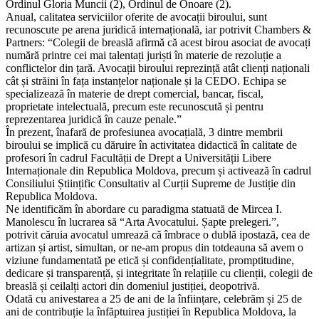
Ordinul Gloria Muncii (2), Ordinul de Onoare (2).
Anual, calitatea serviciilor oferite de avocații biroului, sunt
recunoscute pe arena juridică internațională, iar potrivit Chambers &
Partners: “Colegii de breaslă afirmă că acest birou asociat de avocați
numără printre cei mai talentați juriști în materie de rezoluție a
conflictelor din țară. Avocații biroului reprezință atât clienți naționali
cât și străini în fața instanțelor naționale și la CEDO. Echipa se
specializează în materie de drept comercial, bancar, fiscal,
proprietate intelectuală, precum este recunoscută și pentru
reprezentarea juridică în cauze penale.”
În prezent, înafară de profesiunea avocațială, 3 dintre membrii
biroului se implică cu dăruire în activitatea didactică în calitate de
profesori în cadrul Facultății de Drept a Universității Libere
Internaționale din Republica Moldova, precum și activează în cadrul
Consiliului Științific Consultativ al Curții Supreme de Justiție din
Republica Moldova.
Ne identificăm în abordare cu paradigma statuată de Mircea I.
Manolescu în lucrarea să “Arta Avocatului. Șapte prelegeri.”,
potrivit căruia avocatul umrează că îmbrace o dublă ipostază, cea de
artizan și artist, simultan, or ne-am propus din totdeauna să avem o
viziune fundamentată pe etică și confidențialitate, promptitudine,
dedicare și transparență, și integritate în relațiile cu clienții, colegii de
breaslă și ceilalți actori din domeniul justiției, deopotrivă.
Odată cu anivestarea a 25 de ani de la înființare, celebrăm și 25 de
ani de contribuție la înfăptuirea justiției în Republica Moldova, la