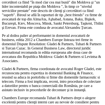
cercetători ca fiind "în mod clar cea mai bună" din Moldova şi "un
lider incontestabil pe piaţa din Moldova ", în timp ce "nivelul
serviciilor prestate" este descris de clienţi şi cercetători ca fiind
"superb". Biroul se află în raporturi de tip „best friends” cu firme de
avocatură de top din Alma­Ata, Aşhabad, Astana, Baku, Bişkek,
Bucureşti, Kiev, Moscova, Minsk, Sankt Petersburg, Taşkent, Tbilisi
şi Erevan. Firma este condusa de avocatul Alexandru Ţurcan.
Pe al doilea palier al performantei in domeniul avocaturii de
business, editia 2012 a Chambers Europe listeaza trei firme in
domeniul Dispute Resolution: Gladei & Partners, Tuhari & Partners
si Turcan Cazac. In General Business Law, directorul juridic
international recomanda in editia europeana alte doua case de
avocatura din Republica Moldova: Gladei & Partners si Levintsa &
Associates.
Gladei & Partners, firma coordonata de avocatul Roger Gladei, este
recunoscuta pentru expertiza in domeniul Banking & Finance,
reusind sa aduca in portofoliu si firme din domeniile farmaceutic si
telecom. Firma a fost implicata, recent, intr­o procedura de colectare
a datoriilor pentru o banca comercială din România, pe care a
asistat­o inclusiv in procedurile de decontare şi in instanţă.
Chambers Europe recomanda Tuhari & Partners drept o alegere
excelentă pentru clienţii interni care au nevoie de consiliere pentru