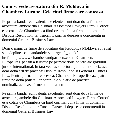
Cum se vede avocatura din R. Moldova in
Chambers Europe. Cele cinci firme care conteaza
Pe prima banda, echivalenta excelentei, sunt doar doua firme de
avocatura, ambele din Chisinau. Associated Lawyers Firm "Corect"
este cotata de Chambers ca fiind cea mai buna firma in domeniul
Dispute Resolution, iar Turcan Cazac isi depaseste concurentii in
domeniul General Business Law.
Doar o mana de firme de avocatura din Republica Moldova au reusit
sa indeplineasca standardele <a target="_blank"
href="http://www.chambersandpartners.com">Chambers
Europe</a> pentru a fi listate pe primele doua paliere ale ghidului
juridic international. In tara vecina, directorul juridic monitorizeaza
doar doua arii de practica: Dispute Resolution si General Business
Law. Pentru prima dintre acestea, Chambers Europe listeaza patru
firme pe doua paliere, iar pentru a doua arie de practica
nominalizeaza sase firme pe trei paliere.
Pe prima banda, echivalenta excelentei, sunt doar doua firme de
avocatura, ambele din Chisinau. Associated Lawyers Firm "Corect"
este cotata de Chambers ca fiind cea mai buna firma in domeniul
Dispute Resolution, iar Turcan Cazac isi depaseste concurentii in
domeniul General Business Law.