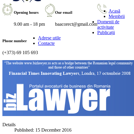
Acasă
Opening hours
Our email
Membrii
Domenii de
9.00 am - 18 pm
baacorect@gmail.com
activitate
Publicații
Adrese utile
Phone number
Contacte
(+373) 69 105 693
Details
Published: 15 December 2016