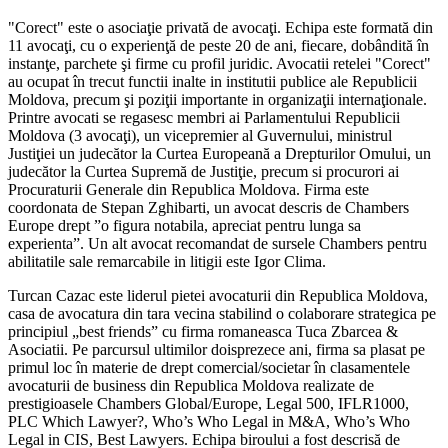
"Corect" este o asociaţie privată de avocaţi. Echipa este formată din
11 avocaţi, cu o experienţă de peste 20 de ani, fiecare, dobândită în
instanţe, parchete şi firme cu profil juridic. Avocatii retelei "Corect"
au ocupat în trecut functii inalte in institutii publice ale Republicii
Moldova, precum şi poziţii importante in organizaţii internaţionale.
Printre avocati se regasesc membri ai Parlamentului Republicii
Moldova (3 avocaţi), un vicepremier al Guvernului, ministrul
Justiţiei un judecător la Curtea Europeană a Drepturilor Omului, un
judecător la Curtea Supremă de Justiţie, precum si procurori ai
Procuraturii Generale din Republica Moldova. Firma este
coordonata de Stepan Zghibarti, un avocat descris de Chambers
Europe drept ”o figura notabila, apreciat pentru lunga sa
experienta”. Un alt avocat recomandat de sursele Chambers pentru
abilitatile sale remarcabile in litigii este Igor Clima.
Turcan Cazac este liderul pietei avocaturii din Republica Moldova,
casa de avocatura din tara vecina stabilind o colaborare strategica pe
principiul „best friends” cu firma romaneasca Tuca Zbarcea &
Asociatii. Pe parcursul ultimilor doisprezece ani, firma s­a plasat pe
primul loc în materie de drept comercial/societar în clasamentele
avocaturii de business din Republica Moldova realizate de
prestigioasele Chambers Global/Europe, Legal 500, IFLR1000,
PLC Which Lawyer?, Who’s Who Legal in M&A, Who’s Who
Legal in CIS, Best Lawyers. Echipa biroului a fost descrisă de