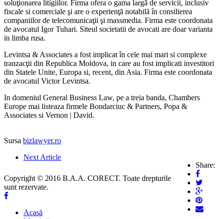
soluţionarea litigiilor. Firma ofera o gama largă de servicii, inclusiv
fiscale si comerciale şi are o experienţă notabilă în consilierea
companiilor de telecomunicaţii şi mass­media. Firma este coordonata
de avocatul Igor Tuhari. Site­ul societatii de avocati are doar varianta
in limba rusa.
Levintsa & Associates a fost implicat în cele mai mari si complexe
tranzacţii din Republica Moldova, in care au fost implicati investitori
din Statele Unite, Europa si, recent, din Asia. Firma este coordonata
de avocatul Victor Levintsa.
In domeniul General Business Law, pe a treia banda, Chambers
Europe mai listeaza firmele Bondarciuc & Partners, Popa &
Associates si Vernon | David.
Sursa
bizlawyer.ro
Next Article
Share:
Copyright © 2016 B.A.A. CORECT. Toate drepturile
sunt rezervate.
Acasă